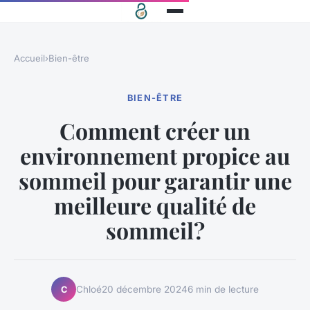
Accueil
›
Bien-être
BIEN-ÊTRE
Comment créer un
environnement propice au
sommeil pour garantir une
meilleure qualité de
sommeil?
Chloé
20 décembre 2024
6 min de lecture
C