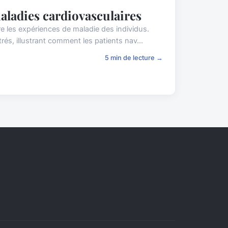
aladies cardiovasculaires
 les expériences de maladie des individus.
s, illustrant comment les patients nav...
5 min de lecture →