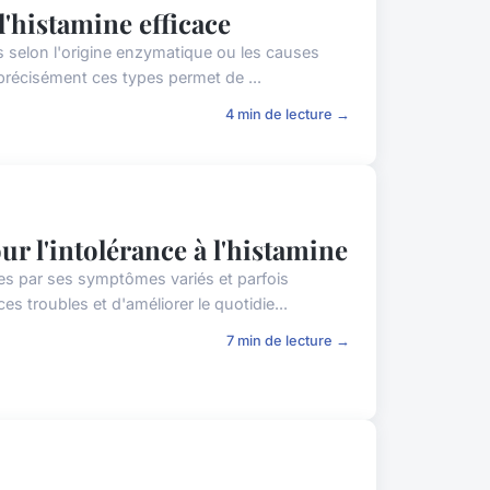
l'histamine efficace
s selon l'origine enzymatique ou les causes
 précisément ces types permet de ...
4 min de lecture →
r l'intolérance à l'histamine
nes par ses symptômes variés et parfois
s troubles et d'améliorer le quotidie...
7 min de lecture →