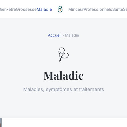
Bien-être
Grossesse
Maladie
Minceur
Professionnels
Santé
S
Accueil
› Maladie
🩺
Maladie
Maladies, symptômes et traitements