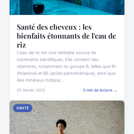
Santé des cheveux : les
bienfaits étonnants de l'eau de
riz
L'eau de riz est une véritable source de
nutriments bénéfiques. Elle contient des
vitamines, notamment du groupe B, telles que B1
(thiamine) et B5 (acide pantothénique), ainsi que
des minéraux indispe...
25 février 2025
5 min de lecture →
SANTÉ