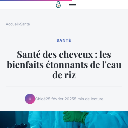
Accueil
›
Santé
SANTÉ
Santé des cheveux : les
bienfaits étonnants de l'eau
de riz
Chloé
25 février 2025
5 min de lecture
C