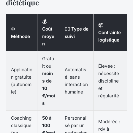
diététique
💰
📦
⚙️
Coût
👨‍⚕️ Type de
Contrainte
Méthode
moye
suivi
logistique
n
Gratu
it ou
Élevée :
Applicatio
Automatis
moin
nécessite
n gratuite
é, sans
s de
discipline
(autonom
interaction
10
et
ie)
humaine
€/moi
régularité
s
Coaching
50 à
Personnali
Modérée :
classique
100
sé par un
rdv à
(en
€/moi
profession