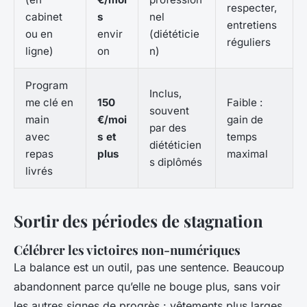
respecter,
cabinet
s
nel
entretiens
ou en
envir
(diététicie
réguliers
ligne)
on
n)
Program
Inclus,
me clé en
150
Faible :
souvent
main
€/moi
gain de
par des
avec
s et
temps
diététicien
repas
plus
maximal
s diplômés
livrés
Sortir des périodes de stagnation
Célébrer les victoires non-numériques
La balance est un outil, pas une sentence. Beaucoup
abandonnent parce qu’elle ne bouge plus, sans voir
les autres signes de progrès : vêtements plus larges,