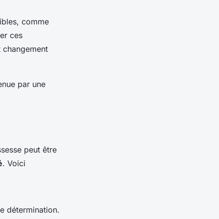
sibles, comme
ner ces
ut changement
tenue par une
ssesse peut être
é
. Voici
re détermination.