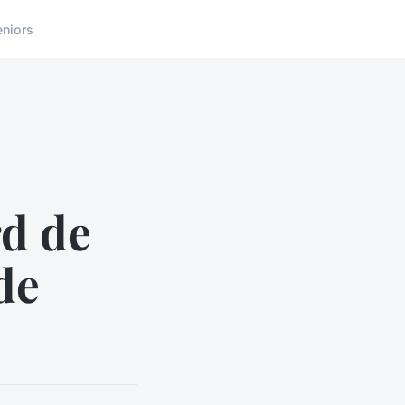
eniors
rd de
de