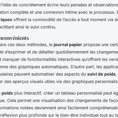
 l’idée de concrètement écrire leurs pensées et observation
ation complète et une connexion intime avec le processus. 
riques
offrent la commodité de l’accès à tout moment via de
cilitant ainsi le suivi continu.
inconvénients
are ces deux méthodes, le
journal papier
propose une certa
ité d’exprimer et de détailler quotidiennement les changemen
ut manquer de fonctionnalités interactives qu’offrent les vers
me des graphiques automatiques. D’autre part, les applica
laires peuvent automatiser des aspects du
suivi de poids
,
r des aperçus visuels utiles via des graphiques personnalis
e poids
plus interactif, créer un tableau personnalisé peut é
que. Cela permet une visualisation des changements de faç
nformations notées deviennent ainsi facilement compréhensib
éflexion plus profonde sur le bien-être individuel tout au l