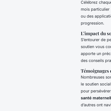
Célébrez chaque
mois particulie
ou des applicat
progression.
L’impact du so
S’entourer de pe
soutien vous co
apporte un pré
des conseils pra
Témoignages 
Nombreuses sont
le soutien socia
pour persévérer 
santé maternel
d’autres ont nav