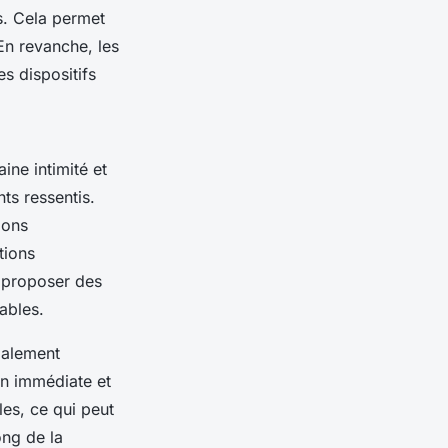
s. Cela permet
En revanche, les
s dispositifs
ine intimité et
ts ressentis.
ions
tions
 proposer des
ables.
galement
on immédiate et
les, ce qui peut
ong de la