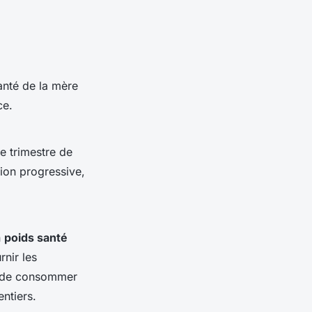
anté de la mère
ce.
le trimestre de
ion progressive,
n
poids santé
nir les
ue de consommer
entiers.