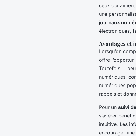
ceux qui aiment
une personnalis
journaux numé
électroniques, fa
Avantages et 
Lorsqu’on comp
offre l’opportun
Toutefois, il pe
numériques, com
numériques popu
rappels et donne
Pour un
suivi d
s’avérer bénéfi
intuitive. Les i
encourager une r