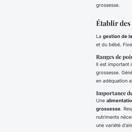
grossesse.
Établir des
La
gestion de l
et du bébé
. Fix
Ranges de poi
Il est important
grossesse. Géné
en adéquation a
Importance de
Une
alimentatio
grossesse
. Res
nutriments néce
une variété d’al