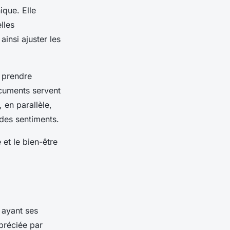
que. Elle
lles
insi ajuster les
 prendre
cuments servent
 en parallèle,
des sentiments.
 et le bien-être
 ayant ses
préciée par