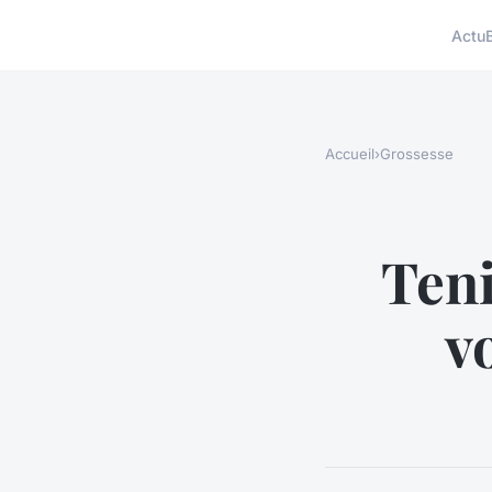
Actu
Accueil
›
Grossesse
Teni
v