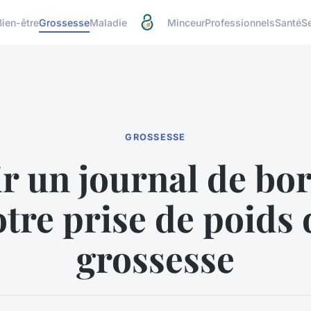
Bien-être
Grossesse
Maladie
Minceur
Professionnels
Santé
S
GROSSESSE
r un journal de bo
otre prise de poids 
grossesse