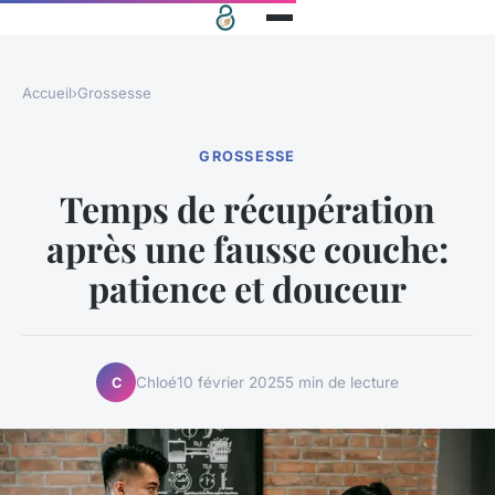
Accueil
›
Grossesse
GROSSESSE
Temps de récupération
après une fausse couche:
patience et douceur
Chloé
10 février 2025
5 min de lecture
C