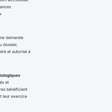
sances
x
 une demande
 dossier,
tré et autorisé à
tologiques
és et
es bénéficient
t leur exercice