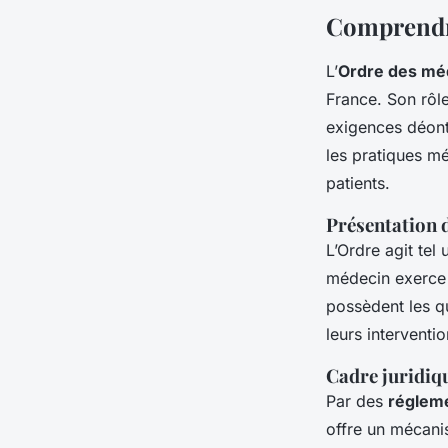
Comprendre
L’
Ordre des mé
France. Son rôle
exigences déonto
les pratiques mé
patients.
Présentation 
L’Ordre agit tel
médecin exerce 
possèdent les qu
leurs interventio
Cadre juridiqu
Par des
réglem
offre un mécanis