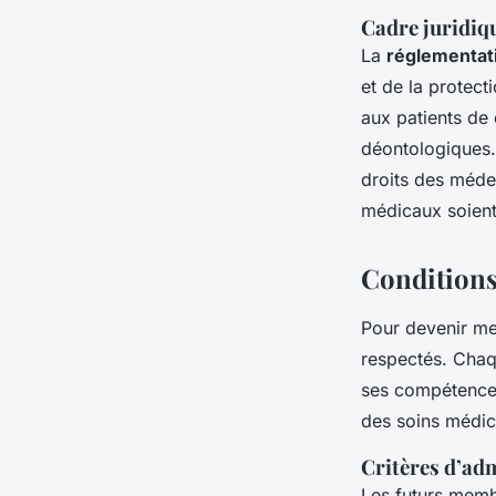
Cadre juridiqu
La
réglementat
et de la protect
aux patients de
déontologiques
droits des médec
médicaux soient
Conditions
Pour devenir me
respectés. Chaq
ses compétences
des soins médic
Critères d’ad
Les futurs memb