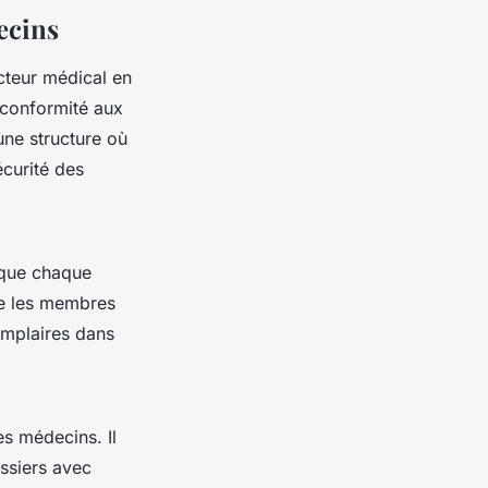
ecins
teur médical en
a conformité aux
une structure où
écurité des
t que chaque
ue les membres
emplaires dans
es médecins. Il
ossiers avec