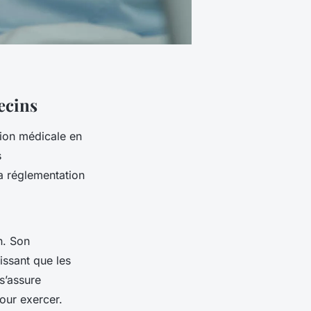
ecins
ion médicale en
s
la réglementation
n. Son
issant que les
s’assure
our exercer.