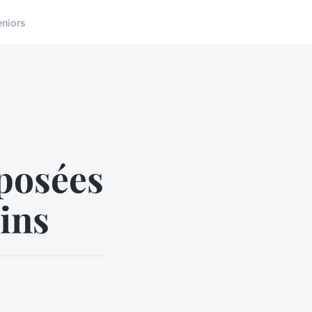
eniors
posées
ins