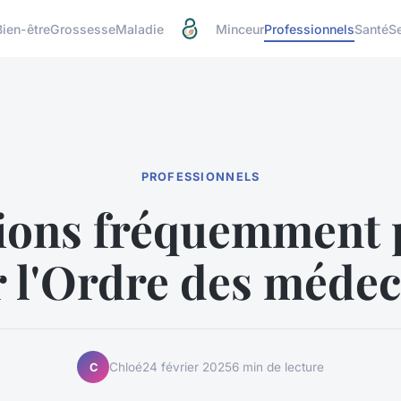
Bien-être
Grossesse
Maladie
Minceur
Professionnels
Santé
S
PROFESSIONNELS
ions fréquemment 
r l'Ordre des médec
Chloé
24 février 2025
6 min de lecture
C