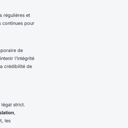
s régulières et
s continues pour
mporaire de
tenir l’intégrité
a crédibilité de
égal strict.
slation
,
, les