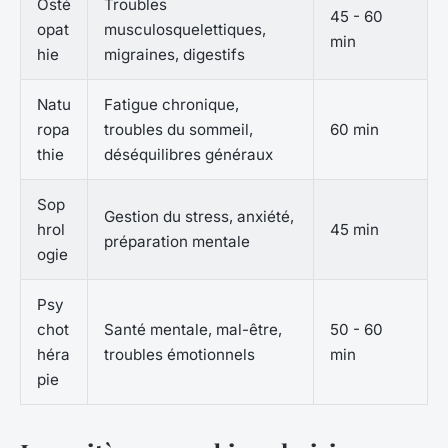
Osté
Troubles
45 - 60
opat
musculosquelettiques,
min
hie
migraines, digestifs
Natu
Fatigue chronique,
ropa
troubles du sommeil,
60 min
thie
déséquilibres généraux
Sop
Gestion du stress, anxiété,
hrol
45 min
préparation mentale
ogie
Psy
chot
Santé mentale, mal-être,
50 - 60
héra
troubles émotionnels
min
pie