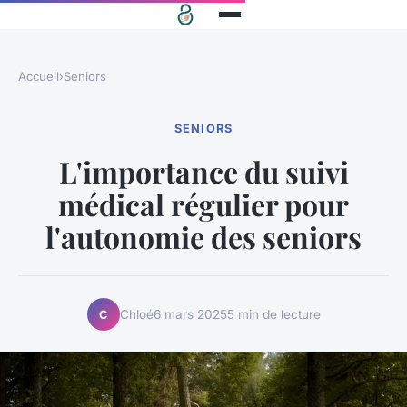
Accueil
›
Seniors
SENIORS
L'importance du suivi
médical régulier pour
l'autonomie des seniors
Chloé
6 mars 2025
5 min de lecture
C