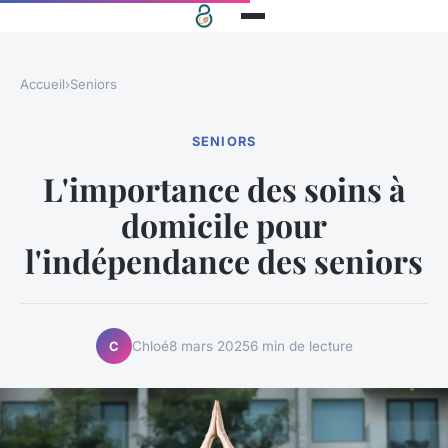
Accueil
›
Seniors
SENIORS
L'importance des soins à
domicile pour
l'indépendance des seniors
Chloé
8 mars 2025
6 min de lecture
C