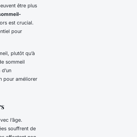
peuvent être plus
 sommeil-
rs est crucial.
ntiel pour
eil, plutôt qu’à
 de sommeil
n d’un
n pour améliorer
rs
vec l’âge.
es souffrent de