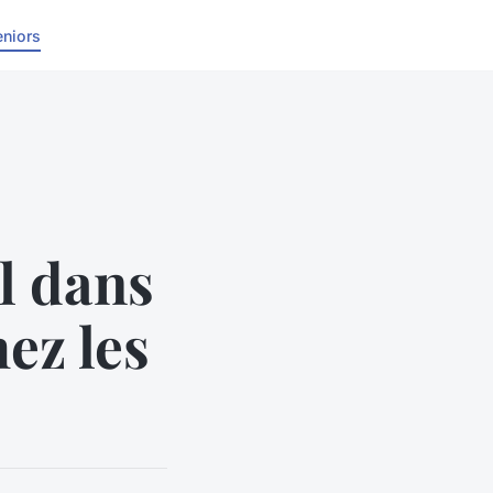
eniors
l dans
hez les