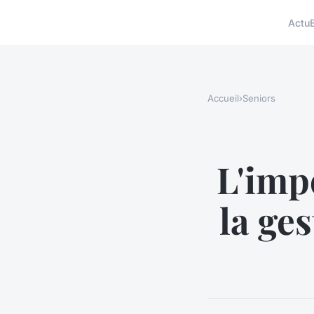
Actu
Accueil
›
Seniors
L'imp
la ges