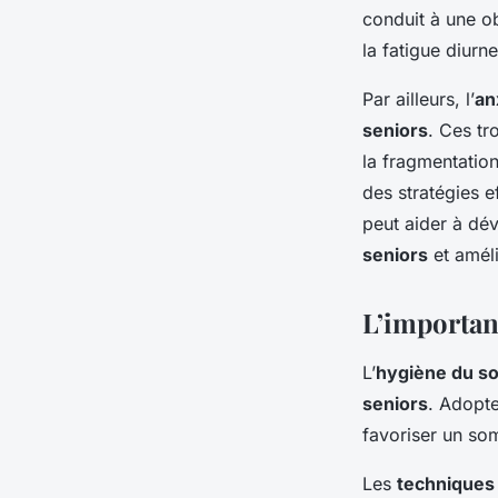
conduit à une ob
la fatigue diurn
Par ailleurs, l’
an
seniors
. Ces tr
la fragmentation
des stratégies e
peut aider à dé
seniors
et améli
L’importan
L’
hygiène du s
seniors
. Adopt
favoriser un so
Les
techniques