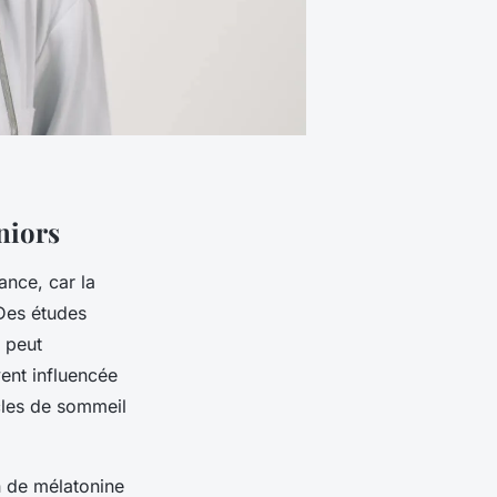
eniors
ance, car la
 Des études
 peut
ent influencée
cles de sommeil
n de mélatonine