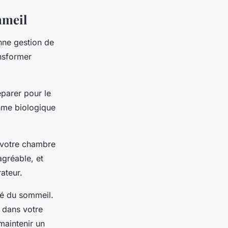
mmeil
onne gestion de
nsformer
éparer pour le
thme biologique
 votre chambre
agréable, et
ateur.
ité du sommeil.
dans votre
maintenir un