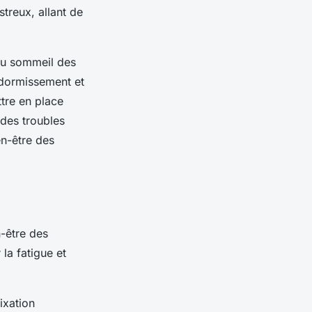
treux, allant de
du sommeil des
ndormissement et
ttre en place
 des troubles
ien-être des
-être des
 la fatigue et
fixation