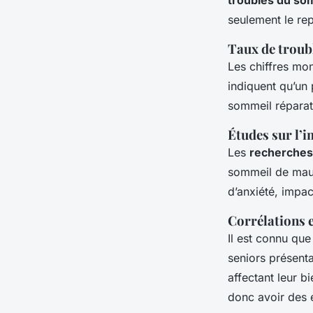
troubles du so
seulement le re
Taux de troub
Les chiffres mo
indiquent qu’un 
sommeil réparat
Études sur l’
Les
recherches
sommeil de mauv
d’anxiété, impac
Corrélations e
Il est connu que
seniors présent
affectant leur b
donc avoir des e