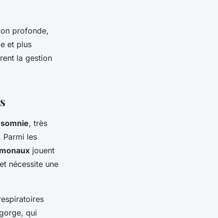
tion profonde,
e et plus
rent la gestion
s
nsomnie
, très
. Parmi les
rmonaux
jouent
et nécessite une
espiratoires
gorge, qui