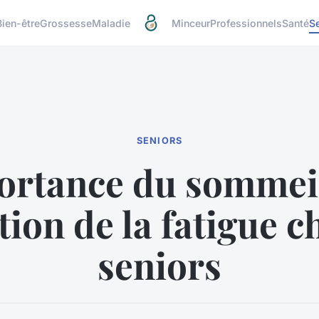
Bien-être
Grossesse
Maladie
Minceur
Professionnels
Santé
S
SENIORS
ortance du sommei
tion de la fatigue c
seniors