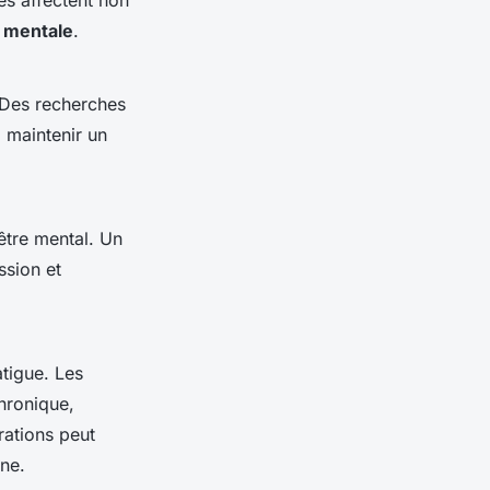
es affectent non
é mentale
.
 Des recherches
à maintenir un
être mental. Un
ssion et
atigue. Les
hronique,
rations peut
nne.