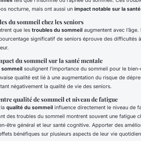
mmeil
tels que l’insomnie ou l’apnée du sommeil. Ces troubl
pos nocturne, mais ont aussi un
impact notable sur la sant
les du sommeil chez les seniors
ntrent que les
troubles du sommeil
augmentent avec l’âge.
pourcentage significatif de seniors éprouve des difficultés 
eur.
impact du sommeil sur la santé mentale
 sommeil
soulignent l’importance du sommeil pour le bien-
aise qualité est lié à une augmentation du risque de dépre
tant négativement la qualité de vie des seniors.
ntre qualité de sommeil et niveau de fatigue
 la
qualité du sommeil
influence directement le niveau de f
ant des troubles du sommeil montrent souvent une fatigue c
ien-être général et leur santé cognitive. Apporter des amélio
ffets bénéfiques sur plusieurs aspects de leur vie quotidie