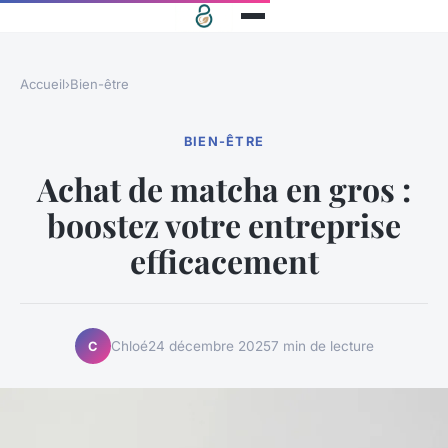
Accueil
›
Bien-être
BIEN-ÊTRE
Achat de matcha en gros :
boostez votre entreprise
efficacement
Chloé
24 décembre 2025
7 min de lecture
C