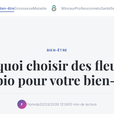
Bien-être
Grossesse
Maladie
Minceur
Professionnels
Santé
S
BIEN-ÊTRE
uoi choisir des fle
io pour votre bien-
Florinda
22/03/2026 12:06
10 min de lecture
F