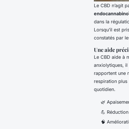
Le CBD n’agit p
endocannabino
dans la régulati
Lorsqu’il est pr
constatés par les
Une aide préci
Le CBD aide à mo
anxiolytiques, 
rapportent une m
respiration plus
quotidien.
🌿 Apaiseme
💪 Réduction
🧠 Améliorati