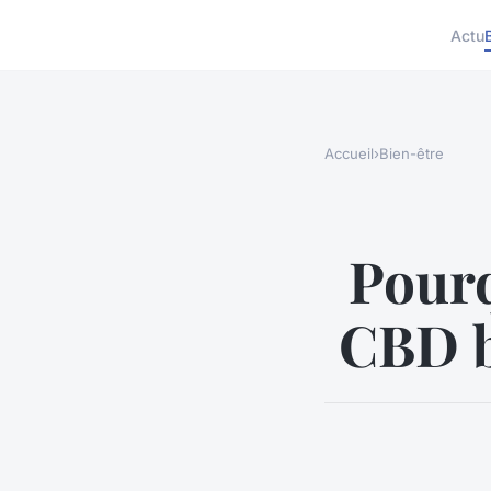
Actu
Accueil
›
Bien-être
Pourq
CBD b