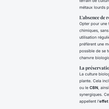
terrain de cultu
métaux lourds p
L'absence de 
Opter pour une f
chimiques, sans
utilisation régu
préfèrent une mé
possible de se 
chanvre biologi
La préservatio
La culture biolo
plante. Cela inc
ou le
CBN
, ains
synergiques. Ce
appellent l’
effe