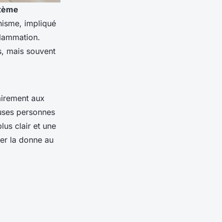
tème
nisme, impliqué
flammation.
ls, mais souvent
airement aux
euses personnes
lus clair et une
ger la donne au