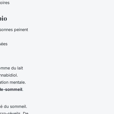
oires
bio
rsonnes peinent
sées
omme du lait
nnabidiol.
ation mentale.
lle-sommeil
.
ité du sommeil.
icro-réveils. De