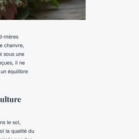
nd-mères
e chanvre,
ui sous une
çues, il ne
 un équilibre
culture
ns le sol,
i la qualité du