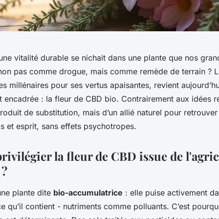
d’une vitalité durable se nichait dans une plante que nos gra
à, non pas comme drogue, mais comme remède de terrain ? L
es millénaires pour ses vertus apaisantes, revient aujourd’h
t encadrée : la fleur de CBD bio. Contrairement aux idées re
roduit de substitution, mais d’un allié naturel pour retrouver
ps et esprit, sans effets psychotropes.
ivilégier la fleur de CBD issue de l'agri
 ?
une plante dite
bio-accumulatrice
: elle puise activement da
e qu’il contient - nutriments comme polluants. C’est pourquo