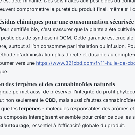
re est déterminante. Des sols traités aux pesticides ou cont
euvent compromettre la pureté du produit final, même s’il 
résidus chimiques pour une consommation sécurisée
leur certifiée bio, c’est s’assurer que la plante a été cultivé
 pesticides de synthèse ni OGM. Cette garantie est cruciale
lière, surtout si l’on consomme par inhalation ou infusion. Po
thode d'administration plus directe et dosable au compte-go
tourner vers une
https://www.321cbd.com/fr/11-huile-de-cb
que.
n des terpènes et des cannabinoïdes naturels
gique permet aussi de préserver l’intégrité du profil phyto
lut non seulement le
CBD
, mais aussi d’autres cannabinoïd
i que les
terpènes
- molécules responsables des arômes et 
s composés interagissent ensemble pour créer ce que les sc
t d’entourage
, essentiel à l’efficacité globale du produit.