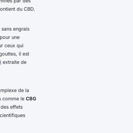
aminés par des
contient du CBD.
e sans engrais
 pour une
ur ceux qui
uttes, il est
d
extraite de
complexe de la
es comme le
CBG
des effets
ientifiques