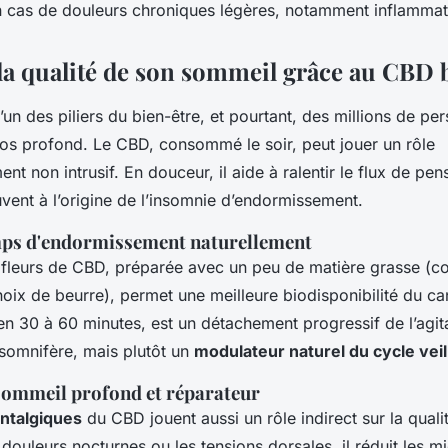
n cas de douleurs chroniques légères, notamment inflammat
la qualité de son sommeil grâce au CBD 
’un des piliers du bien-être, et pourtant, des millions de pe
pos profond. Le CBD, consommé le soir, peut jouer un rôle
 non intrusif. En douceur, il aide à ralentir le flux de pen
vent à l’origine de l’insomnie d’endormissement.
mps d'endormissement naturellement
 fleurs de CBD, préparée avec un peu de matière grasse (c
oix de beurre), permet une meilleure biodisponibilité du ca
i en 30 à 60 minutes, est un détachement progressif de l’agit
 somnifère, mais plutôt un
modulateur naturel du cycle vei
sommeil profond et réparateur
ntalgiques
du CBD jouent aussi un rôle indirect sur la qual
 douleurs nocturnes ou les tensions dorsales, il réduit les m