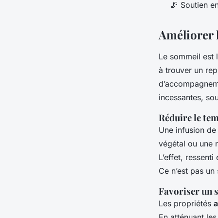
🦵 Soutien e
Améliorer 
Le sommeil est l
à trouver un re
d’accompagnement
incessantes, sou
Réduire le te
Une infusion de
végétal ou une n
L’effet, ressent
Ce n’est pas un
Favoriser un 
Les propriétés
a
En atténuant les