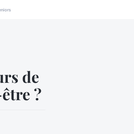
eniors
urs de
être ?