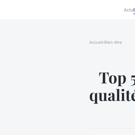
Actu
Accueil
›
Bien-être
Top 5
qualit