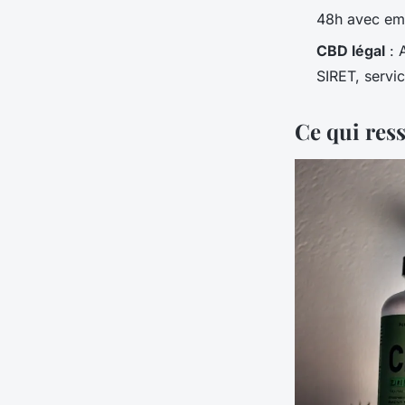
48h avec emb
CBD légal
: 
SIRET, servic
Ce qui res