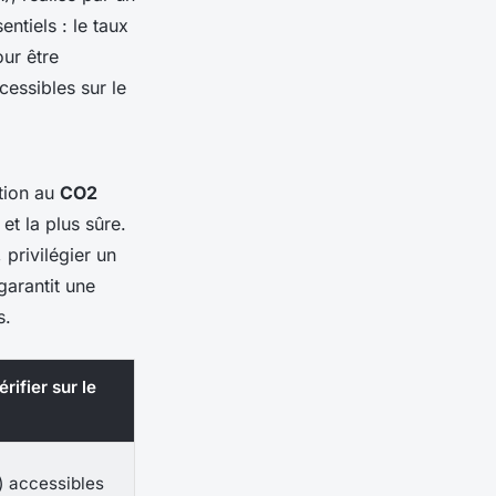
ntiels : le taux
ur être
cessibles sur le
ction au
CO2
t la plus sûre.
 privilégier un
garantit une
s.
érifier sur le
) accessibles