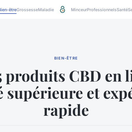
Bien-être
Grossesse
Maladie
Minceur
Professionnels
Santé
S
BIEN-ÊTRE
 produits CBD en l
é supérieure et exp
rapide