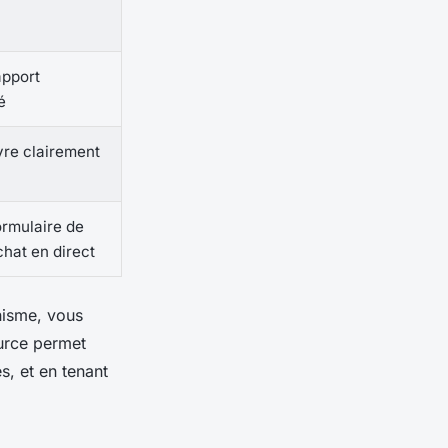
apport
é
vre clairement
ormulaire de
chat en direct
nisme, vous
ource permet
s, et en tenant