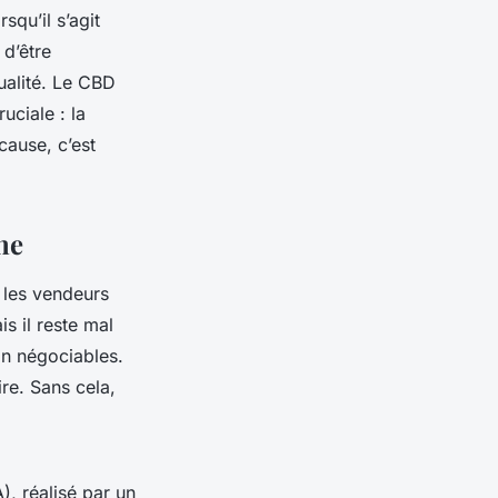
squ’il s’agit
d’être
qualité. Le CBD
uciale : la
cause, c’est
ne
 les vendeurs
s il reste mal
on négociables.
re. Sans cela,
, réalisé par un