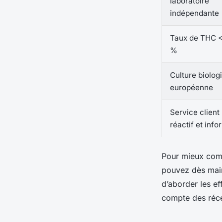
laboratoire
indépendante
Taux de THC <
%
Culture biolog
européenne
Service client
réactif et info
Pour mieux comp
pouvez dès mai
d’aborder les ef
compte des réce