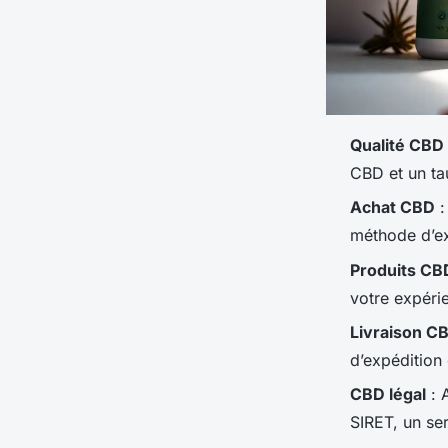
Qualité CBD
CBD et un ta
Achat CBD
:
méthode d’ex
Produits CBD
votre expéri
Livraison C
d’expédition 
CBD légal
: 
SIRET, un se