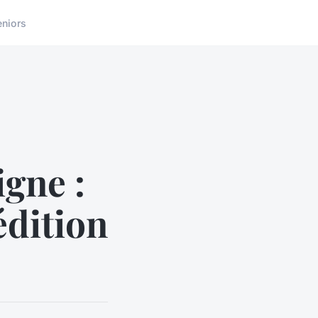
eniors
igne :
édition